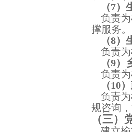
（
7
）
负责为
撑服务。
（
8
）
负责为
（
9
）
负责为
（
10
）
负责为
规咨询，
（三）
建立榆